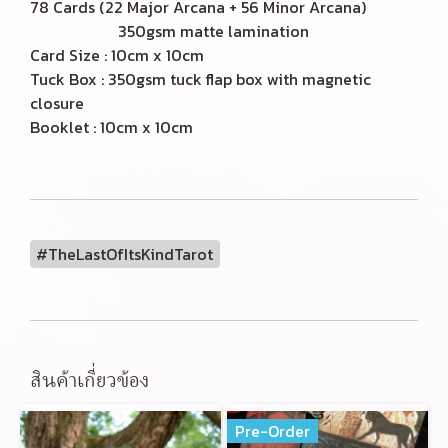
78 Cards (22 Major Arcana + 56 Minor Arcana)
350gsm matte lamination
Card Size : 10cm x 10cm
Tuck Box : 350gsm tuck flap box with magnetic
closure
Booklet : 10cm x 10cm
#TheLastOfItsKindTarot
สินค้าเกี่ยวข้อง
Pre-Order