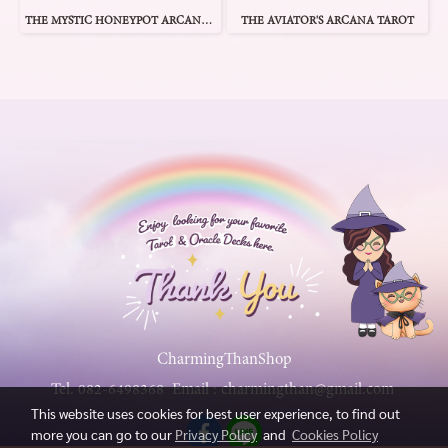
THE MYSTIC HONEYPOT ARCANA TAROT
THE AVIATOR'S ARCANA TAROT
CharmingThanShop
Tel.
082-6498368
Email :
charmingthan@gmail.com
This website uses cookies for best user experience, to find out
more you can go to our
Privacy Policy
and
Cookies Policy