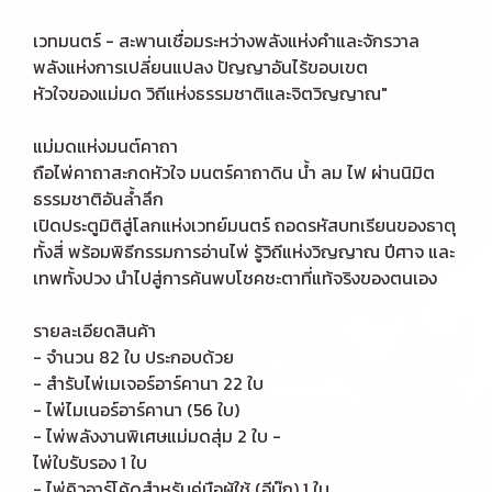
เวทมนตร์ - สะพานเชื่อมระหว่างพลังแห่งคำและจักรวาล
พลังแห่งการเปลี่ยนแปลง ปัญญาอันไร้ขอบเขต
หัวใจของแม่มด วิถีแห่งธรรมชาติและจิตวิญญาณ"
แม่มดแห่งมนต์คาถา
ถือไพ่คาถาสะกดหัวใจ มนตร์คาถาดิน น้ำ ลม ไฟ ผ่านนิมิต
ธรรมชาติอันล้ำลึก
เปิดประตูมิติสู่โลกแห่งเวทย์มนตร์ ถอดรหัสบทเรียนของธาตุ
ทั้งสี่ พร้อมพิธีกรรมการอ่านไพ่ รู้วิถีแห่งวิญญาณ ปีศาจ และ
เทพทั้งปวง นำไปสู่การค้นพบโชคชะตาที่แท้จริงของตนเอง
รายละเอียดสินค้า
- จำนวน 82 ใบ ประกอบด้วย
- สำรับไพ่เมเจอร์อาร์คานา 22 ใบ
- ไพ่ไมเนอร์อาร์คานา (56 ใบ)
- ไพ่พลังงานพิเศษแม่มดสุ่ม 2 ใบ -
ไพ่ใบรับรอง 1 ใบ
- ไพ่คิวอาร์โค้ดสำหรับคู่มือผู้ใช้ (อีบุ๊ก) 1 ใบ