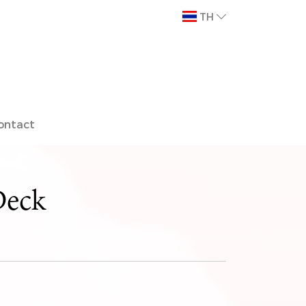
TH
ontact
Deck