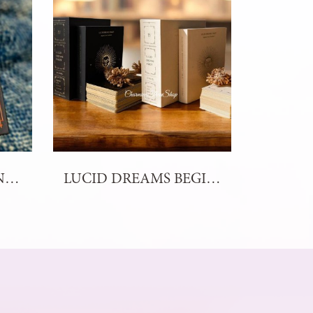
THE SKELETON DANCE ARCANA TAROT
LUCID DREAMS BEGINNERS TAROT - 4th Edition