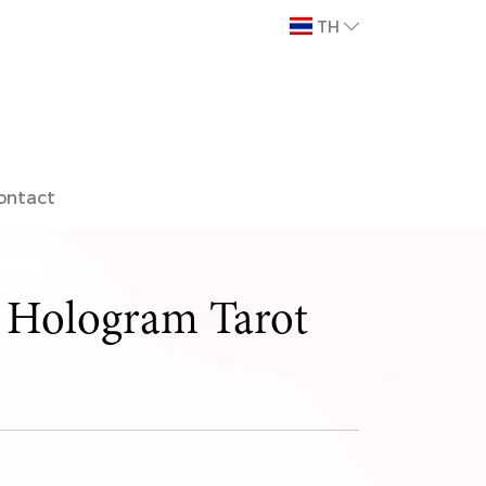
TH
ontact
 Hologram Tarot