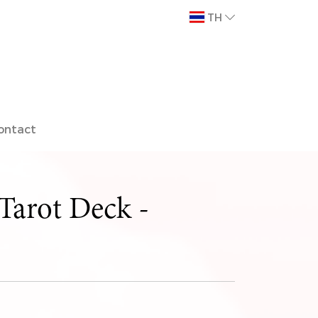
TH
ontact
Tarot Deck -