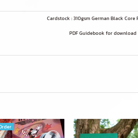
d Editon Cardstock : 310gsm German Black Core Pap
gnetic Box PDF Guidebook for download
Order