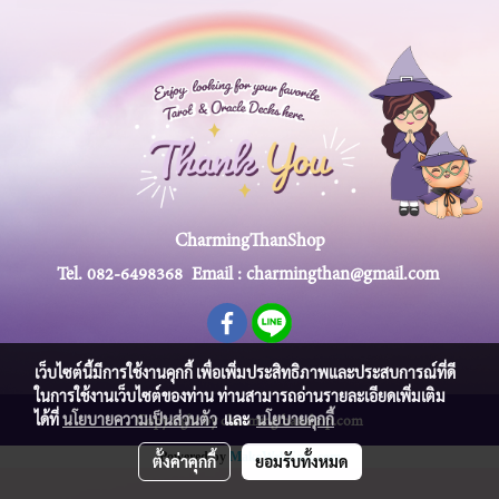
CharmingThanShop
Tel.
082-6498368
Email :
charmingthan@gmail.com
เว็บไซต์นี้มีการใช้งานคุกกี้ เพื่อเพิ่มประสิทธิภาพและประสบการณ์ที่ดี
ในการใช้งานเว็บไซต์ของท่าน ท่านสามารถอ่านรายละเอียดเพิ่มเติม
ได้ที่
นโยบายความเป็นส่วนตัว
และ
นโยบายคุกกี้
Copy right by charmingthanshop.com
Powered by
MakeWebEasy.com
ตั้งค่าคุกกี้
ยอมรับทั้งหมด