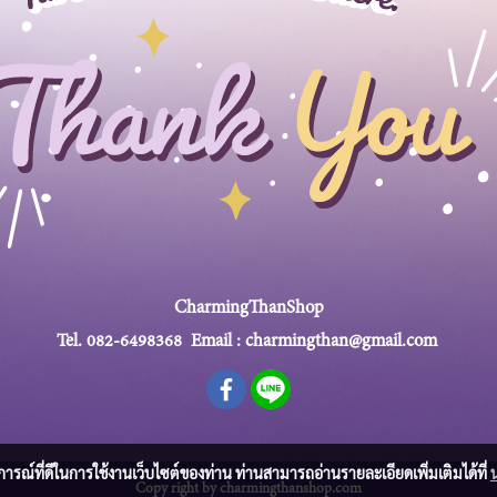
CharmingThanShop
Tel.
082-6498368
Email :
charmingthan@gmail.com
บการณ์ที่ดีในการใช้งานเว็บไซต์ของท่าน ท่านสามารถอ่านรายละเอียดเพิ่มเติมได้ที่
Copy right by charmingthanshop.com