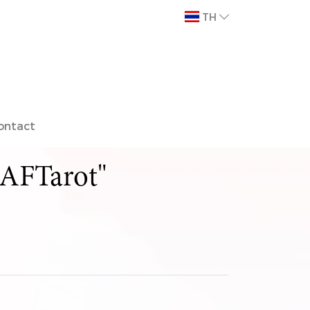
TH
ontact
eAFTarot"